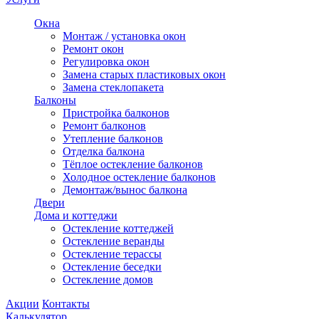
Окна
Монтаж / установка окон
Ремонт окон
Регулировка окон
Замена старых пластиковых окон
Замена стеклопакета
Балконы
Пристройка балконов
Ремонт балконов
Утепление балконов
Отделка балкона
Тёплое остекление балконов
Холодное остекление балконов
Демонтаж/вынос балкона
Двери
Дома и коттеджи
Остекление коттеджей
Остекление веранды
Остекление терассы
Остекление беседки
Остекление домов
Акции
Контакты
Калькулятор