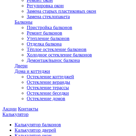
Ремонт окон
Регулировка окон
Замена старых пластиковых окон
Замена стеклопакета
Балконы
Пристройка балконов
Ремонт балконов
Утепление балконов
Отделка балкона
Тёплое остекление балконов
Холодное остекление балконов
Демонтаж/вынос балкона
Двери
Дома и коттеджи
Остекление коттеджей
Остекление веранды
Остекление терассы
Остекление беседки
Остекление домов
Акции
Контакты
Калькулятор
Калькулятор балконов
Калькулятор дверей
Калькулятор окон