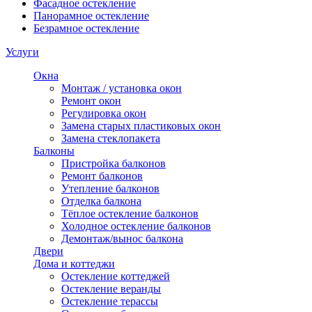
Фасадное остекление
Панорамное остекление
Безрамное остекление
Услуги
Окна
Монтаж / установка окон
Ремонт окон
Регулировка окон
Замена старых пластиковых окон
Замена стеклопакета
Балконы
Пристройка балконов
Ремонт балконов
Утепление балконов
Отделка балкона
Тёплое остекление балконов
Холодное остекление балконов
Демонтаж/вынос балкона
Двери
Дома и коттеджи
Остекление коттеджей
Остекление веранды
Остекление терассы