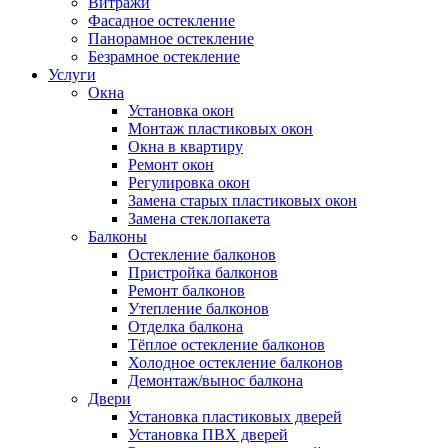
Витражи
Фасадное остекление
Панорамное остекление
Безрамное остекление
Услуги
Окна
Установка окон
Монтаж пластиковых окон
Окна в квартиру
Ремонт окон
Регулировка окон
Замена старых пластиковых окон
Замена стеклопакета
Балконы
Остекление балконов
Пристройка балконов
Ремонт балконов
Утепление балконов
Отделка балкона
Тёплое остекление балконов
Холодное остекление балконов
Демонтаж/вынос балкона
Двери
Установка пластиковых дверей
Установка ПВХ дверей