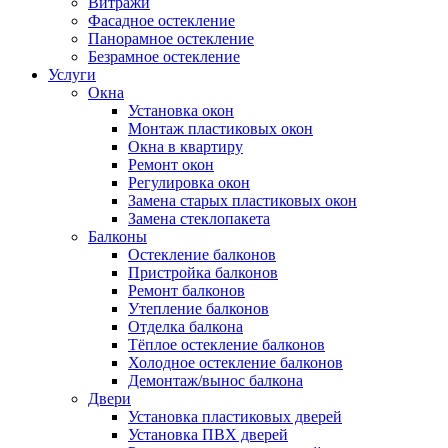
Витражи
Фасадное остекление
Панорамное остекление
Безрамное остекление
Услуги
Окна
Установка окон
Монтаж пластиковых окон
Окна в квартиру
Ремонт окон
Регулировка окон
Замена старых пластиковых окон
Замена стеклопакета
Балконы
Остекление балконов
Пристройка балконов
Ремонт балконов
Утепление балконов
Отделка балкона
Тёплое остекление балконов
Холодное остекление балконов
Демонтаж/вынос балкона
Двери
Установка пластиковых дверей
Установка ПВХ дверей