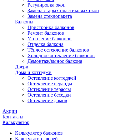
Регулировка окон
Замена старых пластиковых окон
Замена стеклопакета
Балконы
Пристройка балконов
Ремонт балконов
Утепление балконов
Отделка балкона
Тёплое остекление балконов
Холодное остекление балконов
Демонтаж/вынос балкона
Двери
Дома и коттеджи
Остекление коттеджей
Остекление веранды
Остекление терассы
Остекление беседки
Остекление домов
Акции
Контакты
Калькулятор
Калькулятор балконов
Калькулятор дверей