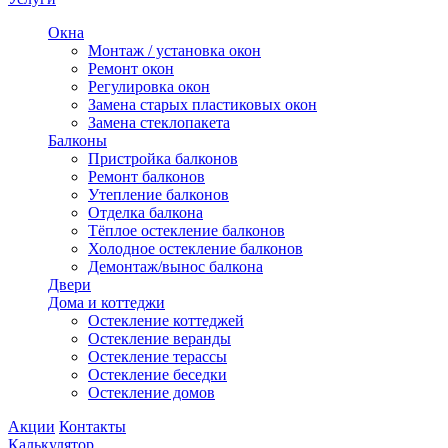
Окна
Монтаж / установка окон
Ремонт окон
Регулировка окон
Замена старых пластиковых окон
Замена стеклопакета
Балконы
Пристройка балконов
Ремонт балконов
Утепление балконов
Отделка балкона
Тёплое остекление балконов
Холодное остекление балконов
Демонтаж/вынос балкона
Двери
Дома и коттеджи
Остекление коттеджей
Остекление веранды
Остекление терассы
Остекление беседки
Остекление домов
Акции
Контакты
Калькулятор